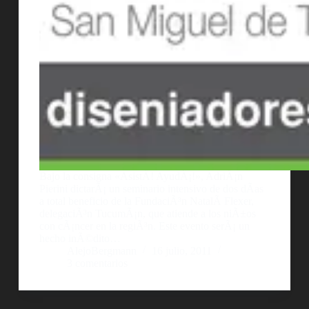
Bajo la consigna «AsistÃ­! AyudÃ¡!», AdriÃ¡n
Pierini dictarÃ¡ un seminario intensivo de dos dÃ­as
a total beneficio de la FundaciÃ³n NatalÃ­ Flexer,
delegaciÃ³n TucumÃ¡n, que atiende a los niÃ±os
con cÃ¡ncer en la regiÃ³n. Este evento serÃ¡ un
hecho inÃ©dito…
AlejoBergmann
16 julio, 2011
3 comentarios