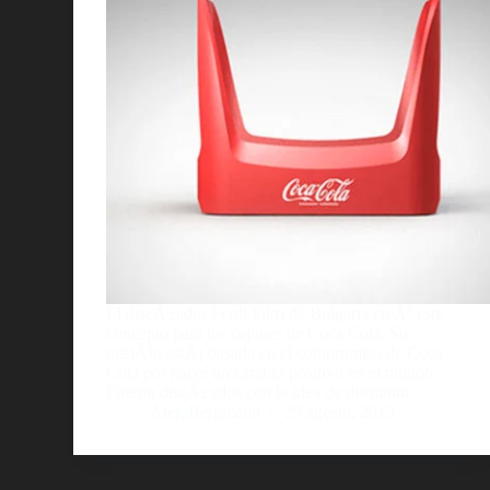
El diseÃ±ador Ferdi Fikri de Bulgaria creÃ³ este
concepto para los cajones de Coca Cola. Su
misiÃ³n estÃ¡ basada en el compromiso de Coca
Cola por hacer un cambio positivo en el mundo.
Fueron diseÃ±ados con la idea de disminuir…
AlejoBergmann
29 agosto, 2013