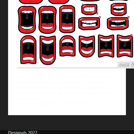
El diseÃ±ador Jared Nickerson fue contratado por
Attik, UK para crear la campaÃ±a de Coca Cola
para la Euro Cup 2012 (el sistema de identidad
visual fue diseÃ±ado por Attik). El resultado es
realmente increÃ­ble, un sistema con innumerables
aplicaciones…
AlejoBergmann
4 junio, 2012
Designals 2022