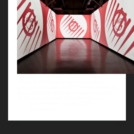
Les traemos un post que vimos en lo de nuestros
colegas de El poder de las ideas. Como muchos
deben haber escuchado, Coca Cola estÃ¡ celebrando
su 125 aniversario. El estudio Antilop se encargÃ³
de diseÃ±ar una instalaciÃ³n audiovisual con…
AlejoBergmann
4 marzo, 2012
3 comentarios