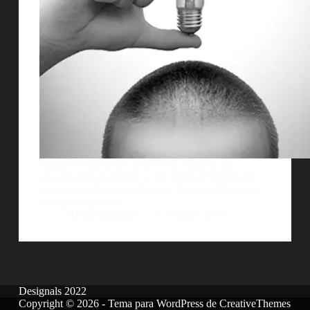
Citamos el artÃ­culo de CÃ©sar MartÃ­n que
encontramos en Alzado y nos pareciÃ³ interesante
para compartir a pesar de tener algunas diferencias
en algunos puntos.
AlejoBergmann
31 octubre, 2013
Designals 2022
Copyright © 2026 - Tema para WordPress de
CreativeThemes