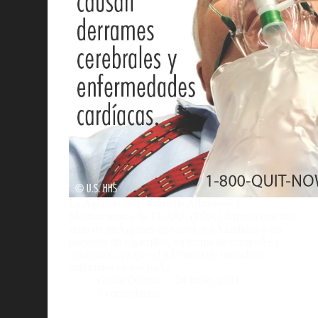
La Agencia de Control de Alimentos y
Medicamentos de EE.UU. (FDA) dispuso que una
serie de imÃ¡genes que serÃ¡n aÃ±adidas a los
paquetes de cigarrillos, en forma de campaÃ±a
antitabaco, ya que el nÃºmero de fumadores
habituales en ese paÃ­s…
Guille Delicia
24 junio, 2011
5 comentarios