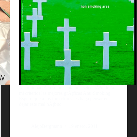
A continuaciÃ³n se presenta una selecciÃ³n de (a
mi criterio) las mejores grÃ¡ficas Anti-Smoking.
Espero que a los fumadores les haga pensar en
dejar este mal hÃ¡bito.
AlejoBergmann
19 enero, 2011