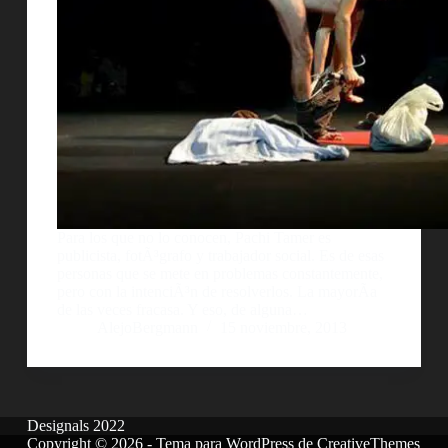
Para los que no lo conocen, Pachi Tamer es
publicista, fotÃ³grafo y trabajador social. Es de esas
personas que se mete en problemas constantemente,
pero con la intenciÃ³n de resolverlos. La mayorÃ­a
de las veces fracasa. Y eso, de alguna…
AlejoBergmann
15 noviembre, 2013
Designals 2022
Copyright © 2026 - Tema para WordPress de
CreativeThemes