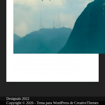
Otro excelente video con efecto Tilt Shift. Es uno de
los Top 12 de Videos de Vimeo 2012. Se filmÃ³ en
Rio de Janeiro, durante el carnaval de 2011.
Realizado por Keith Loutit y Jarbas Agnelli.
AlejoBergmann
21 febrero, 2013
Designals 2022
Copyright © 2026 - Tema para WordPress de
CreativeThemes