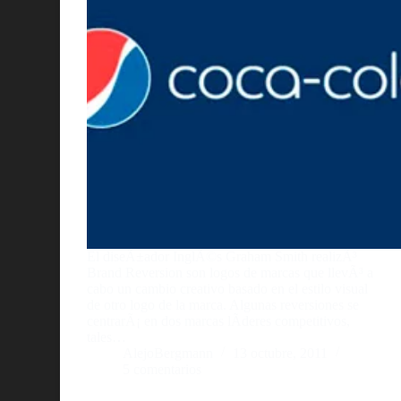
El diseÃ±ador InglÃ©s Graham Smith realizÃ³
Brand Reversion son logos de marcas que llevÃ³ a
cabo un cambio creativo basado en el estilo visual
de otro logo de la marca. Algunas reversiones se
centrarÃ¡ en dos marcas lÃ­deres competitivos,
tales…
AlejoBergmann
13 octubre, 2011
5 comentarios