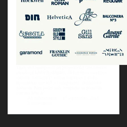
Tipos vs Logotipos es un proyecto del diseÃ±ador
espaÃ±ol Jabier Rodriguez. 24 logotipos con tipos
robadas. ComenzÃ³ a crear logotipos para las
tipografÃ­as que mÃ¡s lo inspiraron, ayudaron y
gustaron. Para poder asÃ­ completar su portafolio
con una lista de…
AlejoBergmann
17 septiembre, 2013
3 comentarios