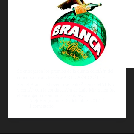
Se entregaron los premios de la quinta ediciÃ³n del
concurso de afiches â€œARTE ÃšNICOâ€ de
Fernet Branca. El evento se realizÃ³ en el MALBA
y contÃ³ con la conducciÃ³n de Lalo Mir, quien fue
el encargado de anunciar las obras…
AlejoBergmann
6 diciembre, 2012
1 comentario