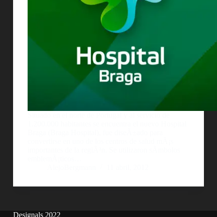
Situado en el norte de Portugal y al servicio de
1.200.000 habitantes se encuentra el nuevo Hospital
Braga (Braga Hospital), fue diseÃ±ado para
convertirse en uno de los centros de salud mÃ¡s
importantes de la regiÃ³n. Se utilizaron sÃ­mbolos
emblemÃ¡ticos…
AlejoBergmann
11 abril, 2012
Designals 2022