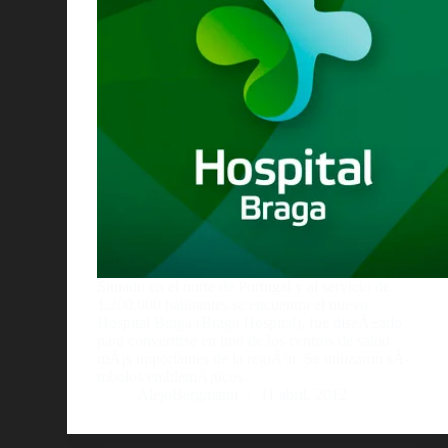
Situado en el norte de Portugal y al servicio de
1.200.000 habitantes se encuentra el nuevo
Hospital Braga (Braga Hospital), fue diseÃ±ado
para convertirse en uno de los centros de salud
mÃ¡s importantes de la regiÃ³n. Se utilizaron sÃ­
mbolos emblemÃ¡ticos…
AlejoBergmann
11 abril, 2012