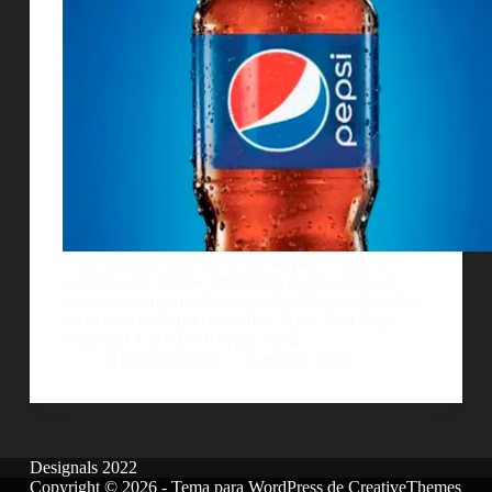
Pepsi presenta una nueva botella para Pepsi, se
actualiza este envase despuÃ©s de 16 aÃ±os de
conservar el mismo. La nueva botella se aplicarÃ¡ a
las marcas de Pepsi entre ellas: Pepsi, Diet Pepsi,
Pepsi MAX y NEXT Pepsi. «Esta…
AlejoBergmann
26 marzo, 2013
Designals 2022
Copyright © 2026 - Tema para WordPress de
CreativeThemes