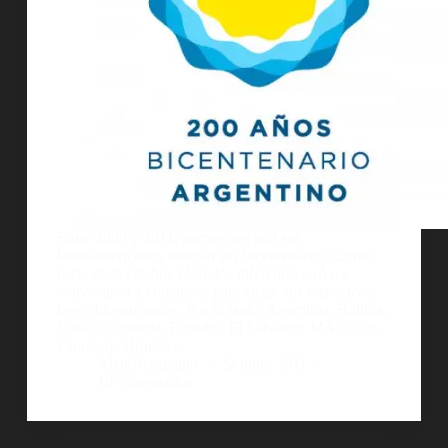
Entre 2009 y 2011, numerosos paÃ­ses
latinoamericanos festejan sus bicentenarios. Como
parte de la celebraciÃ³n, los diferentes paÃ­ses
convocaron a concursos para elegir sus respectivos
logos bicentenarios. Por lo tanto, Argentina, Bolivia,
Chile, Colombia, Ecuador, El Salvador, MÃ©xico,
Paraguay, Uruguay…
AlejoBergmann
22 julio, 2011
18 comentarios