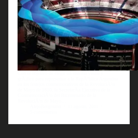
Con el objetivo de elegir un sistema visual y
grÃ¡fico para representar a la RepÃºblica Argentina
en los festejos conmemorativos de la RevoluciÃ³n
de Mayo de 1810, la SecretarÃ­a Ejecutiva de la
ConmemoraciÃ³n del Bicentenario de la
RevoluciÃ³n de Mayo…
AlejoBergmann
11 agosto, 2011
5 comentarios