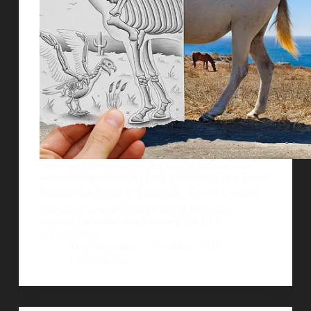
Hace unos meses atrÃ¡s, les habÃ­a mostrado un
interesante proyecto del fotÃ³grafo belga Ben Heine
llamado â€œPencil vs Cameraâ€. Esta es la cuarta
entrega de la serie. Para los que le interesa la
fotografÃ­a, utiliza una Samsung NX10 y,
obviamente,…
AlejoBergmann
7 octubre, 2011
3 comentarios