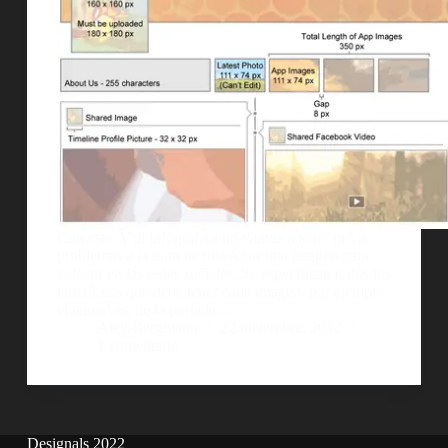
Con este Ãºtil infografÃ­a no vamos a tener mÃ¡s
problemas a la hora de diseÃ±ar una imagen para
colocar en las redes sociales. Se especifican todos los
tamaÃ±os que debe tener cada imagen, por ejemplo,
el tamaÃ±o de la portada…
AlejoBergmann
22 diciembre, 2012
1 comentario
Designals 2022