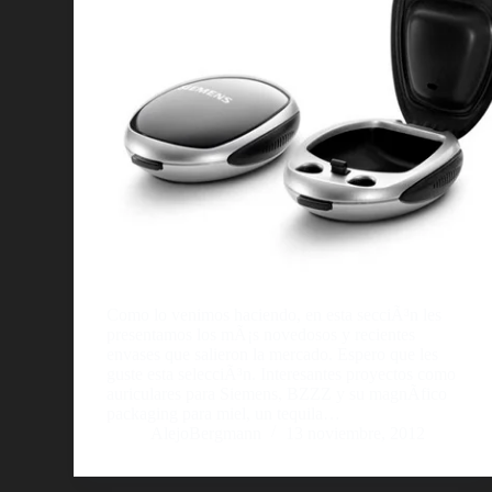
Como lo venimos haciendo, en esta secciÃ³n les
presentamos los mÃ¡s novedosos y recientes
envases que salieron la mercado. Espero que les
guste esta selecciÃ³n. Interesantes proyectos como
auriculares para Siemens, BZZZ y su magnÃ­fico
packaging para miel, un tequila…
AlejoBergmann
13 noviembre, 2012