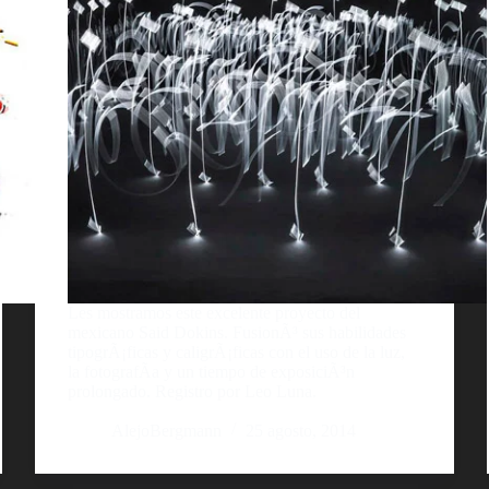
Les mostramos este excelente proyecto del
mexicano Said Dokins. FusionÃ³ sus habilidades
tipogrÃ¡ficas y caligrÃ¡ficas con el uso de la luz,
la fotografÃ­a y un tiempo de exposiciÃ³n
prolongado. Registro por Leo Luna.
AlejoBergmann
25 agosto, 2014