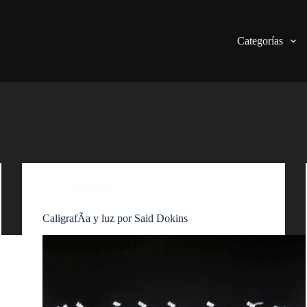
Categorías
Tipografía
CaligrafÃ­a y luz por Said Dokins