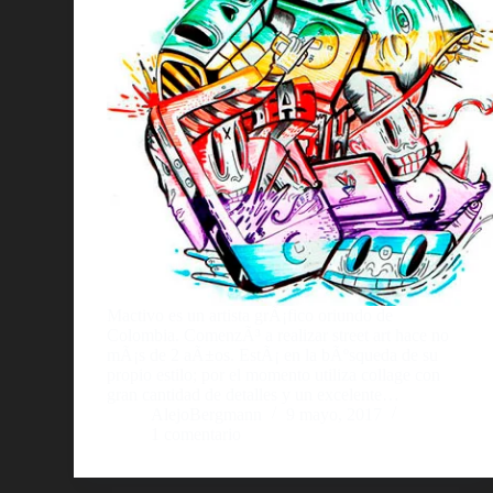
Mactivo es un artista grÃ¡fico oriundo de
Colombia. ComenzÃ³ a realizar street art hace no
mÃ¡s de 2 aÃ±os. EstÃ¡ en la bÃºsqueda de su
propio estilo; por el momento utiliza collage con
gran cantidad de detalles y un excelente…
AlejoBergmann
9 mayo, 2017
1 comentario