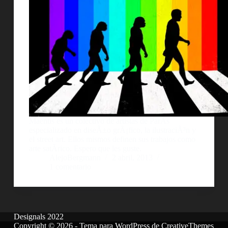
Maentis es un colectivo de artistas de ParÃ­s
especializado en diseÃ±o grÃ¡fico, la ilustraciÃ³n y
el street art. Ellos mismos definen sus trabajos como
arte satÃ­rico. Espero que les guste.
AlejoBergmann
2 abril, 2013
1 comentario
Designals 2022
Copyright © 2026 - Tema para WordPress de
CreativeThemes