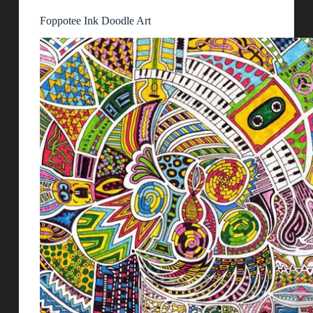
Foppotee Ink Doodle Art