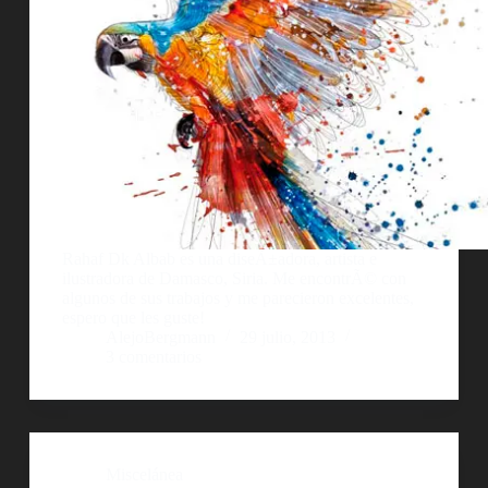
Rahaf Dk Albab es una diseÃ±adora, artista e
ilustradora de Damasco, Siria. Me encontrÃ© con
algunos de sus trabajos y me parecieron excelentes,
espero que les guste!
AlejoBergmann
29 julio, 2013
3 comentarios
Miscelánea