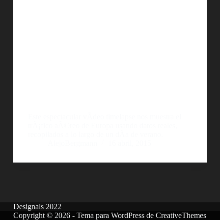
Este espectacular vÃ­deo timelapse nos muestra el
trÃ¡fico aÃ©reo de Europa usando datos reales,
recopilados a lo largo de un dÃ­a de verano.
AlejoBergmann
16 abril, 2015
Designals 2022
Copyright © 2026 - Tema para WordPress de
CreativeThemes