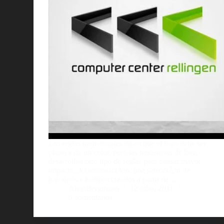
Las reglas tradicionales dicen que el logo debe ser
plano y de un color, pero las tendencias de hoy,
desarrollan otro tipo de reglas para causar mayor
impacto. A continuaciÃ³n, una selecciÃ³n de
logotipos e isotipos creados a partir de…
AlejoBergmann
12 julio, 2011
6 comentarios