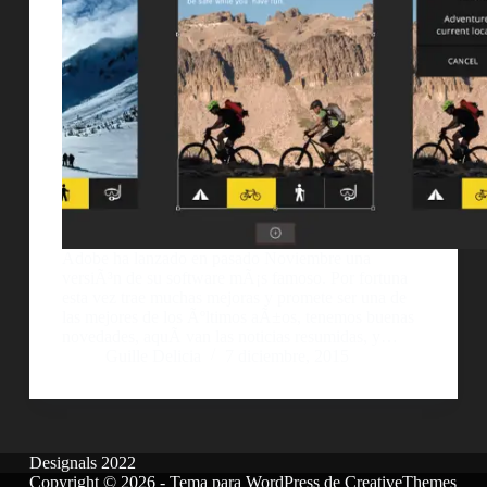
Adobe ha lanzado en pasado Noviembre una
versiÃ³n de su software mÃ¡s famoso. Por fortuna
esta vez trae muchas mejoras y promete ser una de
las mejores de los Ãºltimos aÃ±os, tenemos buenas
novedades, aquÃ­ van las noticias resumidas, y…
Guille Delicia
7 diciembre, 2015
Designals 2022
Copyright © 2026 - Tema para WordPress de
CreativeThemes