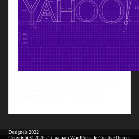
DespuÃ©s de esperar 30 dÃ­as en los que se fueron
mostrando diferentes identidades, finalmente se dio a
conocer el logo definitivo de Yahoo!. Me parece un
tanto simple y formal y no me termina de cerrar la
textura de relieve…
AlejoBergmann
5 septiembre, 2013
Designals 2022
Copyright © 2026 - Tema para WordPress de
CreativeThemes