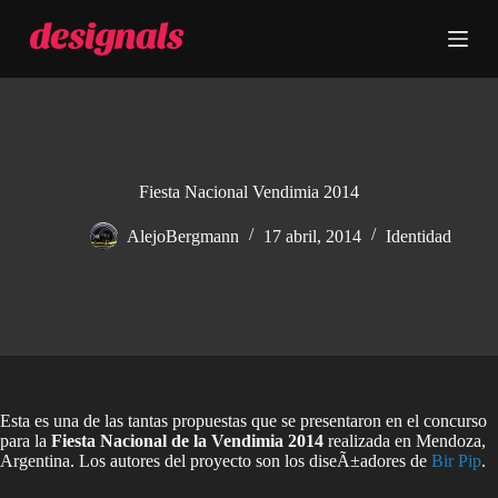
S
a
l
t
a
r
a
l
c
Fiesta Nacional Vendimia 2014
o
n
AlejoBergmann
17 abril, 2014
Identidad
t
e
n
i
d
o
Esta es una de las tantas propuestas que se presentaron en el concurso
para la
Fiesta Nacional de la Vendimia 2014
realizada en Mendoza,
Argentina. Los autores del proyecto son los diseÃ±adores de
Bir Pip
.