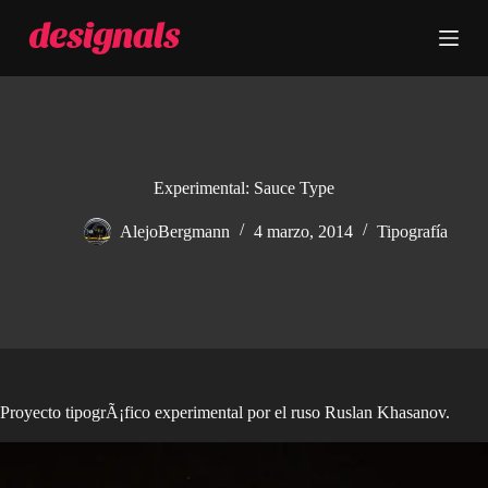
S
a
l
t
a
r
a
l
c
Experimental: Sauce Type
o
n
AlejoBergmann
4 marzo, 2014
Tipografía
t
e
n
i
d
o
Proyecto tipogrÃ¡fico experimental por el ruso Ruslan Khasanov.