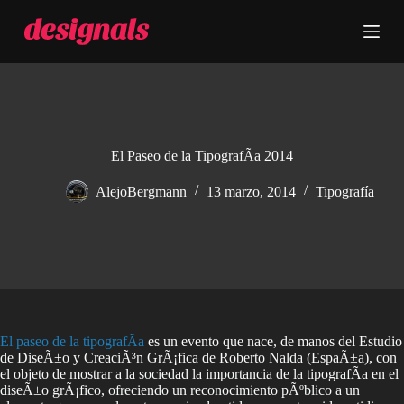
S
a
l
t
a
r
a
l
c
El Paseo de la TipografÃ­a 2014
o
n
AlejoBergmann
13 marzo, 2014
Tipografía
t
e
n
i
d
o
El paseo de la tipografÃ­a
es un evento que nace, de manos del Estudio
de DiseÃ±o y CreaciÃ³n GrÃ¡fica de Roberto Nalda (EspaÃ±a), con
el objeto de mostrar a la sociedad la importancia de la tipografÃ­a en el
diseÃ±o grÃ¡fico, ofreciendo un reconocimiento pÃºblico a un