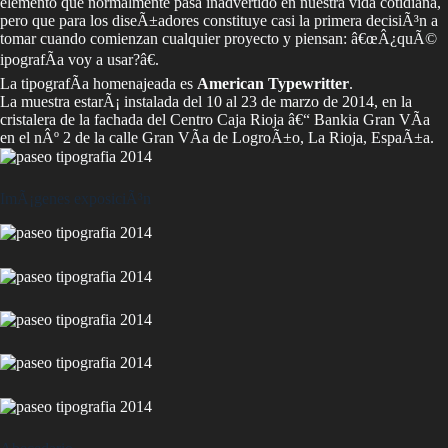
elemento que normalmente pasa inadvertido en nuestra vida cotidiana,
pero que para los diseÃ±adores constituye casi la primera decisiÃ³n a
tomar cuando comienzan cualquier proyecto y piensan: â€œÂ¿quÃ©
ipografÃ­a voy a usar?â€.
La tipografÃ­a homenajeada es
American Typewritter
.
La muestra estarÃ¡ instalada del 10 al 23 de marzo de 2014, en la
cristalera de la fachada del Centro Caja Rioja â€“ Bankia Gran VÃ­a
en el nÂº 2 de la calle Gran VÃ­a de LogroÃ±o, La Rioja, EspaÃ±a.
ImÃ¡genes exposiciÃ³n