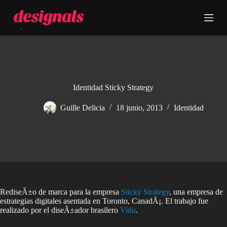
S
a
l
t
a
r
a
l
c
Identidad Sticky Strategy
o
n
Guille Delicia
18 junio, 2013
Identidad
t
e
n
i
d
o
RediseÃ±o de marca para la empresa
Sticky Strategy
, una empresa de
estrategias digitales asentada en Toronto, CanadÃ¡. El trabajo fue
realizado por el diseÃ±ador brasilero
Vidu
.