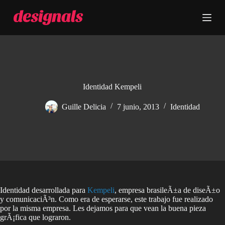
S
a
l
t
a
r
a
l
c
Identidad Kempeli
o
n
Guille Delicia
7 junio, 2013
Identidad
t
e
n
i
d
o
Identidad desarrollada para
Kempeli
, empresa brasileÃ±a de diseÃ±o
y comunicaciÃ³n. Como era de esperarse, este trabajo fue realizado
por la misma empresa. Les dejamos para que vean la buena pieza
grÃ¡fica que lograron.