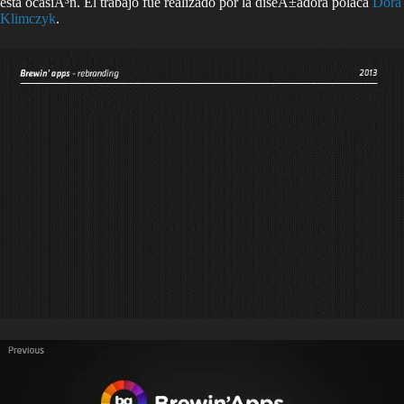
esta ocasiÃ³n. El trabajo fue realizado por la diseÃ±adora polaca
Dora
Klimczyk
.