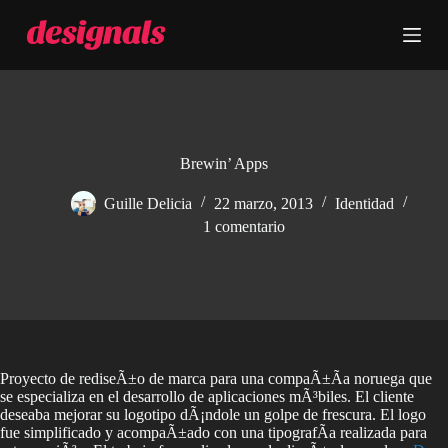
S
a
l
t
a
r
a
l
c
Brewin’ Apps
o
n
Guille Delicia
22 marzo, 2013
Identidad
t
1 comentario
e
n
i
d
o
Proyecto de rediseÃ±o de marca para una compaÃ±Ã­a noruega que
se especializa en el desarrollo de aplicaciones mÃ³biles. El cliente
deseaba mejorar su logotipo dÃ¡ndole un golpe de frescura. El logo
fue simplificado y acompaÃ±ado con una tipografÃ­a realizada para