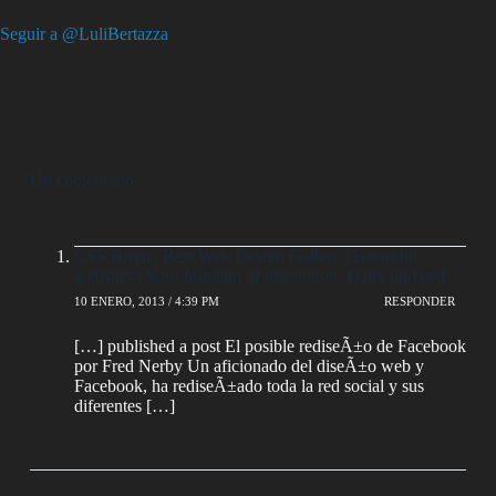
Seguir a @LuliBertazza
Un comentario
CSS Brigit | Best Web Design Gallery | Beautiful
websites | Your fountain of inspiration, Daily updated
10 ENERO, 2013 / 4:39 PM
RESPONDER
[…] published a post El posible rediseÃ±o de Facebook
por Fred Nerby Un aficionado del diseÃ±o web y
Facebook, ha rediseÃ±ado toda la red social y sus
diferentes […]