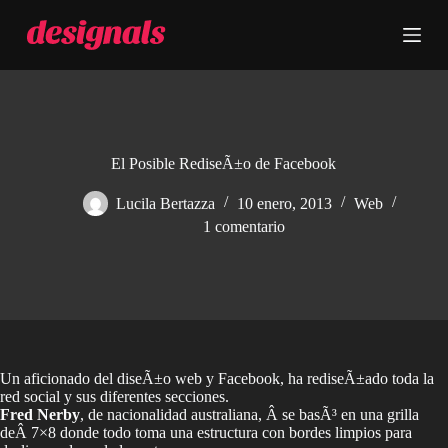
S
a
l
t
a
r
a
l
c
El Posible RediseÃ±o de Facebook
o
n
Lucila Bertazza
10 enero, 2013
Web
t
1 comentario
e
n
i
d
o
Un aficionado del diseÃ±o web y Facebook, ha rediseÃ±ado toda la
red social y sus diferentes secciones.
Fred Nerby
, de nacionalidad australiana, Â se basÃ³ en una grilla
deÂ 7×8 donde todo toma una estructura con bordes limpios para