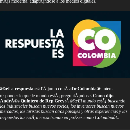
mÃ¡s moderna, adaptÃ¡ndose a los medios digitales.
â€œLa respuesta esâ€
Â junto conÂ
â€œColombiaâ€
intenta
responder lo que le mundo estÃ¡ preguntÃ¡ndose
. Como dijo
AndrÃ©s Quintero de Rep Grey:
Â â€œEl mundo estÃ¡ buscando,
los industriales buscan nuevos socios, los inversores buscan nuevos
mercados, los turistas buscan otros paisajes y otras experiencias y las
respuestas las estÃ¡n encontrando en paÃ­ses como Colombiaâ€.