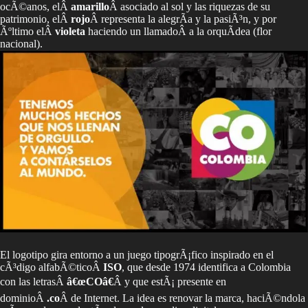
ocÃ©anos, elÂ
amarillo
Â asociado al sol y las riquezas de su
patrimonio, elÂ
rojo
Â representa la alegrÃ­a y la pasiÃ³n, y por
Ãºltimo elÂ
violeta
haciendo un llamadoÂ a la orquÃ­dea (flor
nacional).
El logotipo gira entorno a un juego tipogrÃ¡fico inspirado en el
cÃ³digo alfabÃ©ticoÂ
ISO
, que desde 1974 identifica a Colombia
con las letrasÂ
â€œCOâ€
Â y que estÃ¡ presente en
dominioÂ
.co
Â de Internet. La idea es renovar la marca, haciÃ©ndola