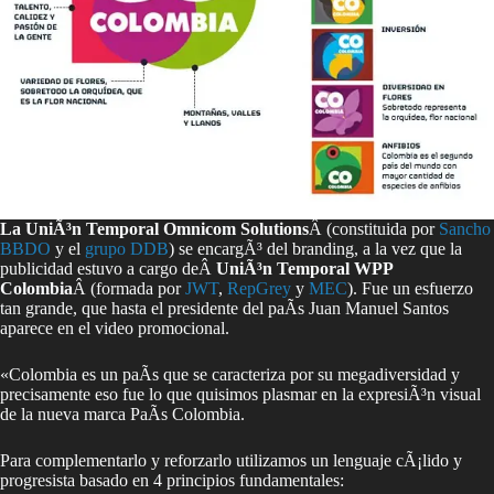
La UniÃ³n Temporal Omnicom Solutions
Â (constituida por
Sancho
BBDO
y el
grupo DDB
) se encargÃ³ del branding, a la vez que la
publicidad estuvo a cargo deÂ
UniÃ³n Temporal WPP
Colombia
Â (formada por
JWT
,
RepGrey
y
MEC
). Fue un esfuerzo
tan grande, que hasta el presidente del paÃ­s Juan Manuel Santos
aparece en el video promocional.
«Colombia es un paÃ­s que se caracteriza por su megadiversidad y
precisamente eso fue lo que quisimos plasmar en la expresiÃ³n visual
de la nueva marca PaÃ­s Colombia.
Para complementarlo y reforzarlo utilizamos un lenguaje cÃ¡lido y
progresista basado en 4 principios fundamentales: