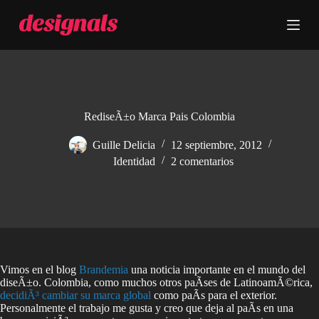
S
a
l
t
a
r
a
l
c
RediseÃ±o Marca Pais Colombia
o
n
Guille Delicia
12 septiembre, 2012
t
Identidad
2 comentarios
e
n
i
d
o
Vimos en el blog
Brandemia
una noticia importante en el mundo del
diseÃ±o. Colombia, como muchos otros paÃ­ses de LatinoamÃ©rica,
decidiÃ³ cambiar su marca global
como paÃ­s para el exterior.
Personalmente el trabajo me gusta y creo que deja al paÃ­s en una