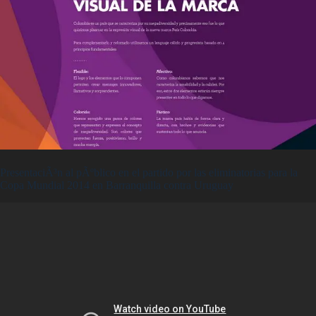
PresentaciÃ³n al pÃºblico en el partido por las eliminatorias para la
Copa Mundial 2014 en Barranquilla contra Uruguay