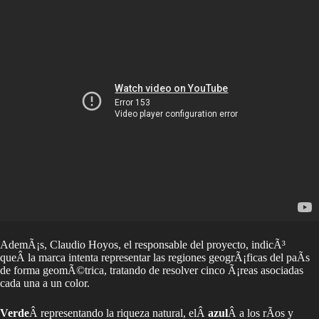
AdemÃ¡s, Claudio Hoyos, el responsable del proyecto, indicÃ³
queÂ la marca intenta representar las regiones geogrÃ¡ficas del paÃ­s
de forma geomÃ©trica, tratando de resolver cinco Ã¡reas asociadas
cada una a un color.
Verde
Â representando la riqueza natural, elÂ
azul
Â a los rÃ­os y