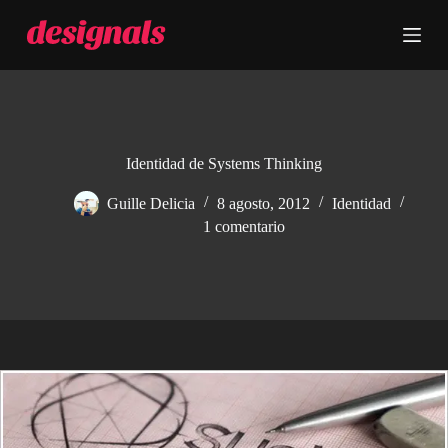
S
a
l
t
a
r
a
l
c
Identidad de Systems Thinking
o
n
Guille Delicia
8 agosto, 2012
Identidad
t
1 comentario
e
n
i
d
o