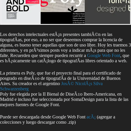
Los derechos intelectuales estÃ¡n presentes tambiÃ©n en las
tipografÃ­as, por eso, a no ser que deseemos comprar la licencia de
alguna, es bueno tener aquellas que son de uso libre. Hoy les traemos 3
diferentes, y en prÃ³ximos posts voy a indicar mÃ¡s para que no les
falte. Recuerden que siempre pueden recurrir a
Google Web Font
, que
es bÃ¡sicamente un catÃ¡logo de tipografÃ­as libres orientado a web.
La primera es Poly, que fue el proyecto final para el certificado de
posgrado en diseÃ±o de tipografÃ­a de la Universidad de Buenos
Aires. Su creador es el argentino
JosÃ© NicolÃ¡s Silva
Schwarzenberg
Poly fue elegida por la II Bienal de DiseÃ±o Ibero-Americana, en
Madrid e incluso fue seleccionada por SomaDesign para la lista de las
mejores fuentes de Google Font.
Puede ser descargada desde Google Web Font
acÃ¡
(agregar a
colecciones y luego descargar como .zip)