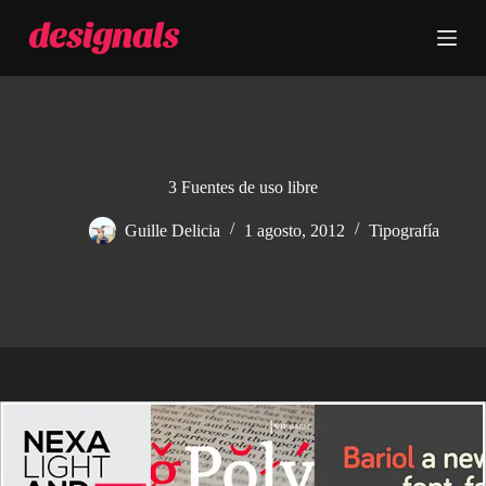
S
a
l
t
a
r
a
l
c
3 Fuentes de uso libre
o
n
Guille Delicia
1 agosto, 2012
Tipografía
t
e
n
i
d
o