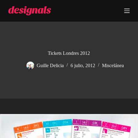
S
a
l
t
a
r
a
l
c
Tickets Londres 2012
o
n
Guille Delicia
6 julio, 2012
Miscelánea
t
e
n
i
d
o