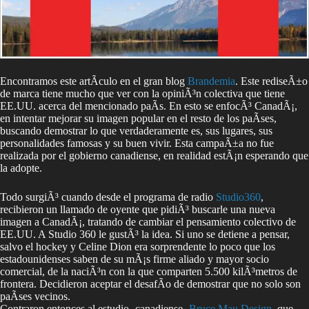
Encontramos este artÃ­culo en el gran blog
Brandemia
. Este rediseÃ±o
de marca tiene mucho que ver con la opiniÃ³n colectiva que tiene
EE.UU. acerca del mencionado paÃ­s. En esto se enfocÃ³ CanadÃ¡,
en intentar mejorar su imagen popular en el resto de los paÃ­ses,
buscando demostrar lo que verdaderamente es, sus lugares, sus
personalidades famosas y su buen vivir. Esta campaÃ±a no fue
realizada por el gobierno canadiense, en realidad estÃ¡n esperando que
la adopte.
Todo surgiÃ³ cuando desde el programa de radio
Studio360
,
recibieron un llamado de oyente que pidiÃ³ buscarle una nueva
imagen a CanadÃ¡, tratando de cambiar el pensamiento colectivo de
EE.UU. A Studio 360 le gustÃ³ la idea. Si uno se detiene a pensar,
salvo el hockey y Celine Dion era sorprendente lo poco que los
estadounidenses saben de su mÃ¡s firme aliado y mayor socio
comercial, de la naciÃ³n con la que comparten 5.500 kilÃ³metros de
frontera. Decidieron aceptar el desafÃ­o de demostrar que no solo son
paÃ­ses vecinos.
Contraron entonces al estudio -canadiense-
Bruce Mau Design
, que