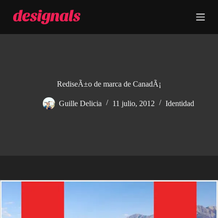
S
a
l
t
a
r
a
l
c
RediseÃ±o de marca de CanadÃ¡
o
n
Guille Delicia
11 julio, 2012
Identidad
t
e
n
i
d
o