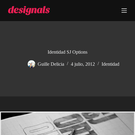
S
a
l
t
a
r
a
l
c
Identidad SJ Options
o
n
Guille Delicia
4 julio, 2012
Identidad
t
e
n
i
d
o