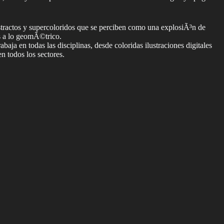
tractos y supercoloridos que se perciben como una explosiÃ³n de
s a lo geomÃ©trico.
a en todas las disciplinas, desde coloridas ilustraciones digitales
n todos los sectores.