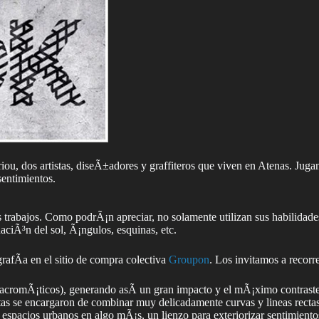
, dos artistas, diseÃ±adores y graffiteros que viven en Atenas. Jugando 
sentimientos.
trabajos. Como podrÃ¡n apreciar, no solamente utilizan sus habilidades
aciÃ³n del sol, Ã¡ngulos, esquinas, etc.
afÃ­a en el sitio de compra colectiva
Groupon
. Los invitamos a recorr
acromÃ¡ticos), generando asÃ­ un gran impacto y el mÃ¡ximo contraste en
stas se encargaron de combinar muy delicadamente curvas y lineas recta
os espacios urbanos en algo mÃ¡s, un lienzo para exteriorizar sentimie