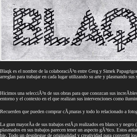
Blaqk es el nombre de la colaboraciÃ³n entre Greg y Simek Papagrigoriou
arreglan para trabajar en cada lugar utilizando su arte y plasmando sus 
Hicimos una selecciÃ³n de sus obras para que conozcan sus increÃ­bles 
entorno y el contexto en el que realizan sus intervenciones como ilumin
Recuerden que pueden comprar cÃ¡maras y todo lo relacionado a fotogr
La gran mayorÃ­a de sus trabajos estÃ¡n realizados en blanco y negro (
plasmados en sus trabajos parecen tener un aspecto gÃ³tico. Estos arti
ble. Todo un despliegue de originalidad y creatividad para convertir l