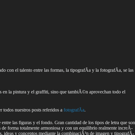
con el talento entre las formas, la tipografÃ­a y la fotografÃ­a, se las
 en la pintura y el graffiti, sino que tambiÃ©n aprovechan todo el
er todos nuestros posts referidos a
fotografÃ­a
.
tre las figuras y el fondo. Gran cantidad de los tipos de letra que son
s de forma totalmente armoniosa y con un equilibrio realmente increÃ­
ntos, ideas y conceptos mediante la combinaciÃ³n de imagen y tipografÃ­