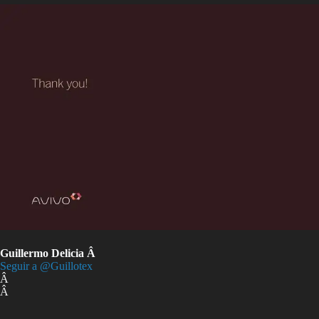
Guillermo Delicia Â
Seguir a @Guillotex
Â
Â