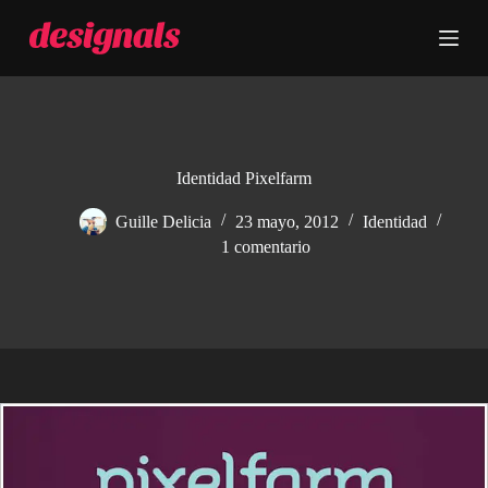
S
a
l
t
a
r
a
l
c
Identidad Pixelfarm
o
n
Guille Delicia
23 mayo, 2012
Identidad
t
1 comentario
e
n
i
d
o