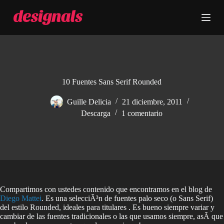
S
a
l
t
a
r
a
l
c
10 Fuentes Sans Serif Rounded
o
n
Guille Delicia
21 diciembre, 2011
t
Descarga
1 comentario
e
n
i
d
o
Compartimos con ustedes contenido que encontramos en el blog de
Diego Mattei
. Es una selecciÃ³n de fuentes palo seco (o Sans Serif)
del estilo Rounded, ideales para titulares . Es bueno siempre variar y
cambiar de las fuentes tradicionales o las que usamos siempre, asÃ­ que