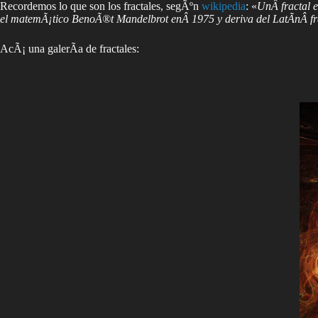
Recordemos lo que son los fractales, segÃºn
wikipedia
: «
UnÂ fractal e
el matemÃ¡tico BenoÃ®t Mandelbrot enÂ 1975 y deriva del LatÃ­nÂ frac
AcÃ¡ una galerÃ­a de fractales: