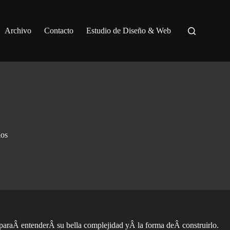
Archivo
Contacto
Estudio de Diseño & Web
ios
aÂ entenderÂ su bella complejidad yÂ la forma deÂ construirlo.