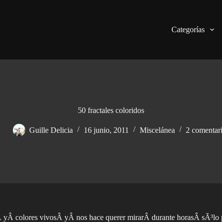
Categorías
50 fractales coloridos
Guille Delicia
16 junio, 2011
Miscelánea
2 comentar
 colores vivosÂ yÂ nos hace querer mirarÂ durante horasÂ sÃ³lo par