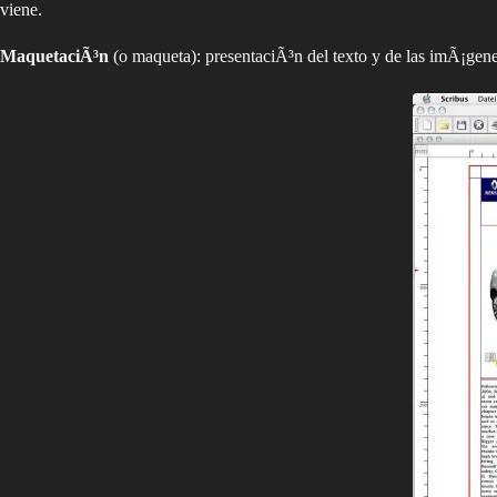
viene.
MaquetaciÃ³n
(o maqueta): presentaciÃ³n del texto y de las imÃ¡ge