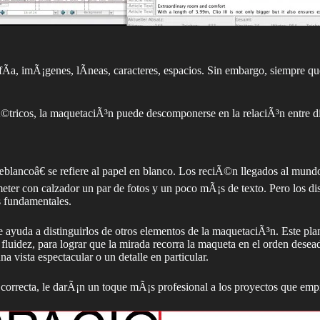
­a, imÃ¡genes, lÃ­neas, caracteres, espacios. Sin embargo, siempre qu
©tricos, la maquetaciÃ³n puede descomponerse en la relaciÃ³n entre di
blancoâ€ se refiere al papel en blanco. Los reciÃ©n llegados al mundo
eter con calzador un par de fotos y un poco mÃ¡s de texto. Pero los d
s fundamentales.
ue ayuda a distinguirlos de otros elementos de la maquetaciÃ³n. Este p
 fluidez, para lograr que la mirada recorra la maqueta en el orden dese
 vista espectacular o un detalle en particular.
 correcta, le darÃ¡n un toque mÃ¡s profesional a los proyectos que emp