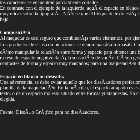
los caracteres se encuentran parcialmente cortados.
En contraste con el ejemplo de la izquierda, aquÃ­ el espacio en blanco
muy eficaz sobre la tipografÃ­a. NÃ³tese que el bloque de texto estÃ¡ 
bajo.
ComposiciÃ³n
Al maquetar es casi seguro que combinarÃ¡s varios elementos, por ejem
Los productos de estas combinaciones se denominan â€œformasâ€. Con
cÃ³mo manipular la relaciÃ³n entre forma y espacio para obtener una 
exceso de espacio negativo darÃ¡ la sensaciÃ³n de vacÃ­o. CÃ³mo gesti
contrastes de forma y espacio muy marcados; para una maquetaciÃ³n de 
Espacio en blanco no deseado.
Una advertencia, se debe evitar aquello que los diseÃ±adores profesi
plantilla de la maquetaciÃ³n. En la prÃ¡ctica, el espacio atrapado es 
texto, o de un espacio molesto situado entre formas yuxtapuestas. En 
elegida.
Fuente: DiseÃ±o GrÃ¡fico para no diseÃ±adores.