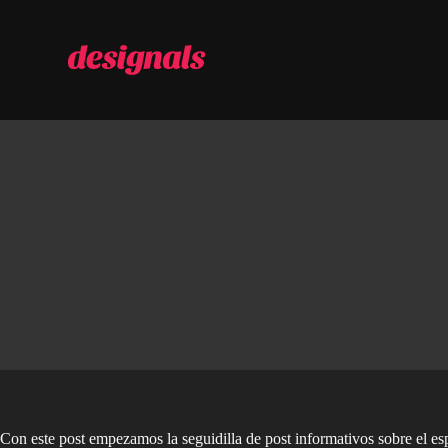
S
a
l
t
a
r
a
l
c
o
n
t
e
n
i
d
o
Con este post empezamos la seguidilla de post informativos sobre el es