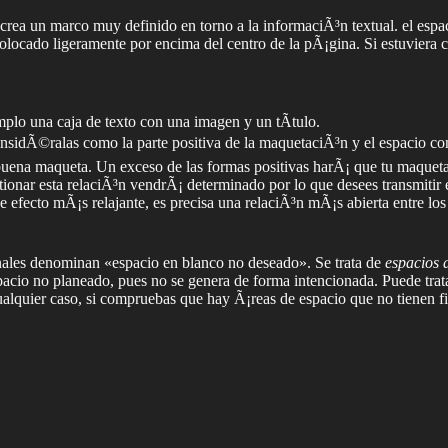
 crea un marco muy definido en torno a la informaciÃ³n textual. el espa
colocado ligeramente por encima del centro de la pÃ¡gina. Si estuviera 
plo una caja de texto con una imagen y un tÃ­tulo.
sidÃ©ralas como la parte positiva de la maquetaciÃ³n y el espacio c
buena maqueta. Un exceso de las formas positivas harÃ¡ que tu maqueta
onar esta relaciÃ³n vendrÃ¡ determinado por lo que desees transmitir 
efecto mÃ¡s relajante, es precisa una relaciÃ³n mÃ¡s abierta entre los
onales denominan «espacio en blanco no deseado». Se trata de
espacios 
espacio no planeado, pues no se genera de forma intencionada. Puede tra
cualquier caso, si compruebas que hay Ã¡reas de espacio que no tienen 