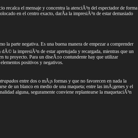
cio recalca el mensaje y concentra la atenciÃ³n del espectador de forma
colocado en el centro exacto, darÃ­a la impresiÃ³n de estar demasiado
omo la parte negativa. Es una buena manera de empezar a comprender
 dÃ© la impresiÃ³n de estar apretujada y recargada, mientras que un
en tu proyecto. Para un diseÃ±o contundente hay que utilizar
 elementos positivos y negativos.
atrapados
entre dos o mÃ¡s formas y que no favorecen en nada la
tarse de un blanco en medio de una maqueta; entre las imÃ¡genes y el
finalidad alguna, seguramente conviene replantearse la maquetaciÃ³n