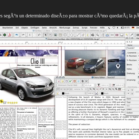
nes segÃºn un determinado diseÃ±o para mostrar cÃ³mo quedarÃ¡ la pÃ¡