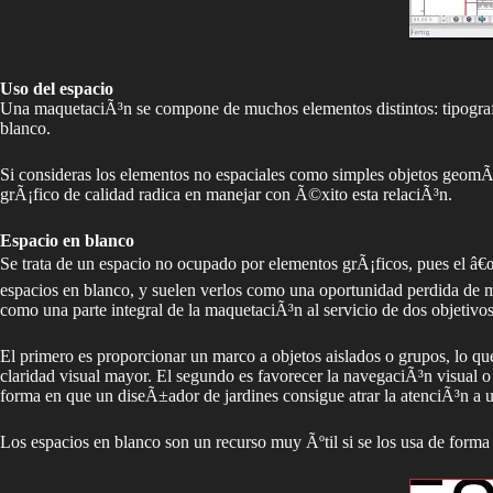
Uso del espacio
Una maquetaciÃ³n se compone de muchos elementos distintos: tipografÃ
blanco.
Si consideras los elementos no espaciales como simples objetos geomÃ
grÃ¡fico de calidad radica en manejar con Ã©xito esta relaciÃ³n.
Espacio en blanco
Se trata de un espacio no ocupado por elementos grÃ¡ficos, pues el â€œ
espacios en blanco, y suelen verlos como una oportunidad perdida de m
como una parte integral de la maquetaciÃ³n al servicio de dos objetivo
El primero es proporcionar un marco a objetos aislados o grupos, lo q
claridad visual mayor. El segundo es favorecer la navegaciÃ³n visual o
forma en que un diseÃ±ador de jardines consigue atrar la atenciÃ³n a una
Los espacios en blanco son un recurso muy Ãºtil si se los usa de forma