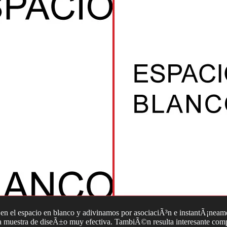
s en el espacio en blanco y adivinamos por asociaciÃ³n e instantÃ¡neam
a muestra de diseÃ±o muy efectiva. TambiÃ©n resulta interesante compr