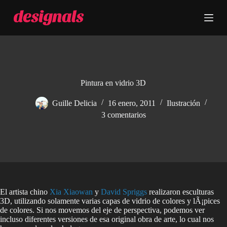
S
a
l
t
a
r
a
l
c
Pintura en vidrio 3D
o
n
Guille Delicia
16 enero, 2011
Ilustración
t
3 comentarios
e
n
i
d
o
El artista chino
Xia Xiaowan
y
David Spriggs
realizaron esculturas
3D, utilizando solamente varias capas de vidrio de colores y lÃ¡pices
de colores. Si nos movemos del eje de perspectiva, podemos ver
incluso diferentes versiones de esa original obra de arte, lo cual nos