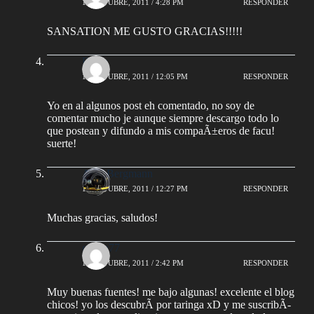
11 OCTUBRE, 2011 / 4:28 PM
RESPONDER
SANSATION ME GUSTO GRACIAS!!!!!
Rizzo
16 OCTUBRE, 2011 / 12:05 PM
RESPONDER
Yo en al algunos post eh comentado, no soy de
comentar mucho je aunque siempre descargo todo lo
que postean y difundo a mis compaÃ±eros de facu!
suerte!
AlejoBergmann
16 OCTUBRE, 2011 / 12:27 PM
RESPONDER
Muchas gracias, saludos!
gonza77
16 OCTUBRE, 2011 / 2:42 PM
RESPONDER
Muy buenas fuentes! me bajo algunas! excelente el blog
chicos! yo los descubrÃ­ por taringa xD y me suscribÃ­