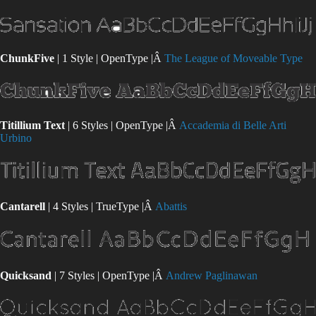
ChunkFive
| 1 Style | OpenType |Â
The League of Moveable Type
Titillium Text
| 6 Styles | OpenType |Â
Accademia di Belle Arti
Urbino
Cantarell
| 4 Styles | TrueType |Â
Abattis
Quicksand
| 7 Styles | OpenType |Â
Andrew Paglinawan