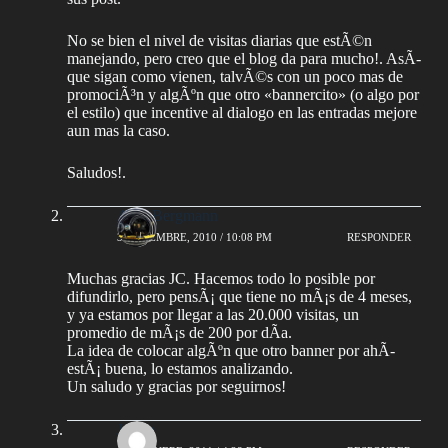
No se bien el nivel de visitas diarias que estÃ©n
manejando, pero creo que el blog da para mucho!. AsÃ­
que sigan como vienen, talvÃ©s con un poco mas de
promociÃ³n y algÃºn que otro «bannercito» (o algo por
el estilo) que incentive al dialogo en las entradas mejore
aun mas la caso.
Saludos!.
AlejoBergmann
3 DICIEMBRE, 2010 / 10:08 PM
RESPONDER
Muchas gracias JC. Hacemos todo lo posible por
difundirlo, pero pensÃ¡ que tiene no mÃ¡s de 4 meses,
y ya estamos por llegar a las 20.000 visitas, un
promedio de mÃ¡s de 200 por dÃ­a.
La idea de colocar algÃºn que otro banner por ahÃ­
estÃ¡ buena, lo estamos analizando.
Un saludo y gracias por seguirnos!
Josele