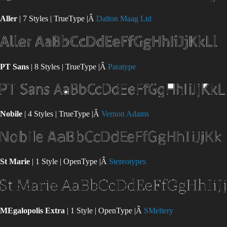
Aller
| 7 Styles | TrueType |Â
Dalton Maag Ltd
PT Sans
| 8 Styles | TrueType |Â
Paratype
Nobile
| 4 Styles | TrueType |Â
Vernon Adams
St Marie
| 1 Style | OpenType |Â
Stereotypes
MEgalopolis Extra
| 1 Style | OpenType |Â
SMeltery