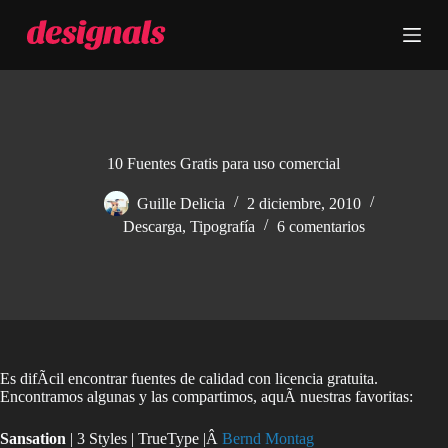
S
a
l
t
a
r
a
l
c
10 Fuentes Gratis para uso comercial
o
n
Guille Delicia
2 diciembre, 2010
t
Descarga
,
Tipografía
6 comentarios
e
n
i
d
o
Es difÃ­cil encontrar fuentes de calidad con licencia gratuita.
Encontramos algunas y las compartimos, aquÃ­ nuestras favoritas:
Sansation
| 3 Styles | TrueType |Â
Bernd Montag