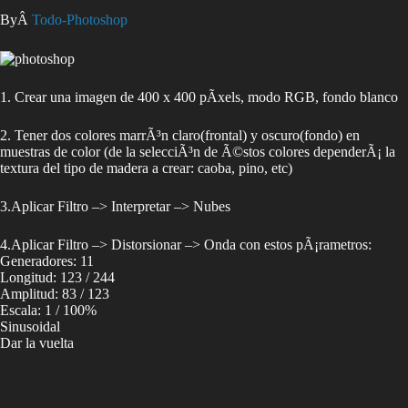
ByÂ
Todo-Photoshop
1. Crear una imagen de 400 x 400 pÃ­xels, modo RGB, fondo blanco
2. Tener dos colores marrÃ³n claro(frontal) y oscuro(fondo) en
muestras de color (de la selecciÃ³n de Ã©stos colores dependerÃ¡ la
textura del tipo de madera a crear: caoba, pino, etc)
3.Aplicar Filtro –> Interpretar –> Nubes
4.Aplicar Filtro –> Distorsionar –> Onda con estos pÃ¡rametros:
Generadores: 11
Longitud: 123 / 244
Amplitud: 83 / 123
Escala: 1 / 100%
Sinusoidal
Dar la vuelta