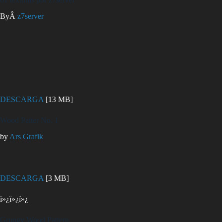
ByÂ
z7server
DESCARGA
[13 MB]
Wood Patter No. 1
by
Ars Grafik
DESCARGA
[3 MB]
ï»¿ï»¿ï»¿
Grungy Wood Pattern