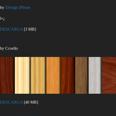
by
iDesign iPhone
ï»¿
DESCARGA
[3 MB]
Wood Layer
by Ccoello
DESCARGA
[40 MB]
Crear textura desde cero