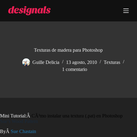
S
a
l
t
a
r
a
l
c
Texturas de madera para Photoshop
o
n
Guille Delicia
13 agosto, 2010
Texturas
t
1 comentario
e
n
i
d
o
Mini Tutorial:Â
CÃ³mo instalar una textura (.pat) en Photoshop
Sue’s Wood Pattern
ByÂ
Sue Chastain