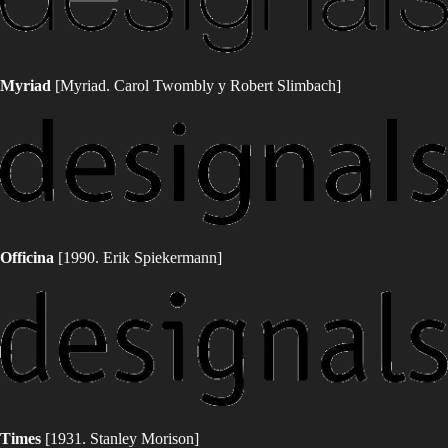
Myriad
[Myriad. Carol Twombly y Robert Slimbach]
Officina
[1990. Erik Spiekermann]
Times
[1931. Stanley Morison]