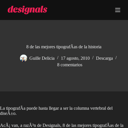
S
a
l
t
a
r
a
l
c
8 de las mejores tipografÃ­as de la historia
o
n
Guille Delicia
17 agosto, 2010
Descarga
t
8 comentarios
e
n
i
d
o
La tipografÃ­a puede hasta llegar a ser la columna vertebral del
diseÃ±o.
AcÃ¡ van, a razÃ³n de Designals, 8 de las mejores tipografÃ­as de la