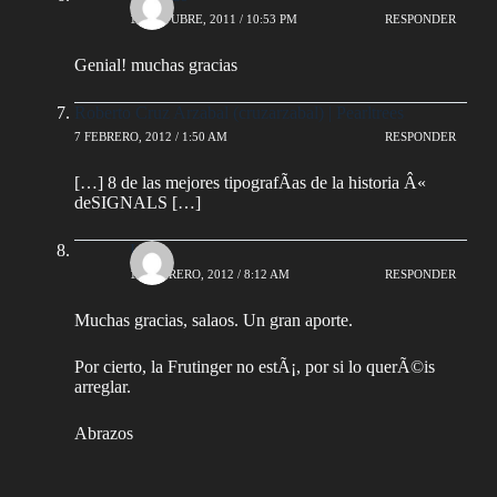
11 OCTUBRE, 2011 / 10:53 PM
RESPONDER
Genial! muchas gracias
Roberto Cruz Arzabal (cruzarzabal) | Pearltrees
7 FEBRERO, 2012 / 1:50 AM
RESPONDER
[…] 8 de las mejores tipografÃ­as de la historia Â«
deSIGNALS […]
Luis
17 FEBRERO, 2012 / 8:12 AM
RESPONDER
Muchas gracias, salaos. Un gran aporte.
Por cierto, la Frutinger no estÃ¡, por si lo querÃ©is
arreglar.
Abrazos