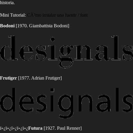
historia.
Mini Tutorial:
CÃ³mo instalar una fuente / font
Bodoni
[1970. Giambattista Bodoni]
Frutiger
[1977. Adrian Frutiger]
ï»¿ï»¿ï»¿ï»¿ï»¿
Futura
[1927. Paul Renner]