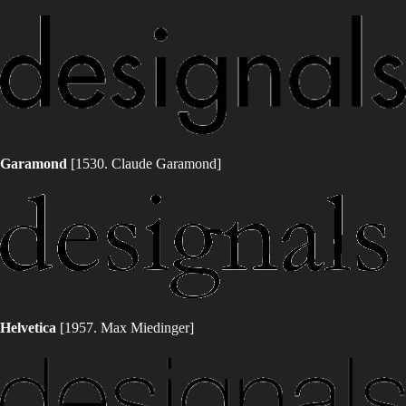
Garamond
[1530. Claude Garamond]
Helvetica
[1957. Max Miedinger]