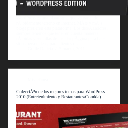
WordPress es una plataforma que va ganando
rÃ¡pidamente terreno en internet. MÃ¡s y mÃ¡s
blogs prefieren esta plataforma. Los diseÃ±adores,
siempre tenemos que tener en cuenta maneras
rÃ¡pidas y sencillas de instalar pÃ¡gina para hacer
sitios personaleas, para clientes o…
Guille Delicia
5 marzo, 2011
Miscelánea
ColecciÃ³n de los mejores temas para WordPress
2010 (Entretenimiento y Restaurantes/Comida)