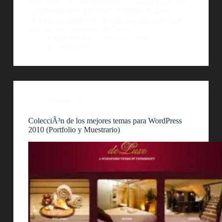
blogs prefieren esta plataforma. Los diseÃ±adores,
siempre tenemos que tener en cuenta maneras
rÃ¡pidas y sencillas de instalar pÃ¡gina para hacer
sitios personaleas, para clientes o…
Guille Delicia
5 marzo, 2011
2 comentarios
Miscelánea
ColecciÃ³n de los mejores temas para WordPress
2010 (Portfolio y Muestrario)