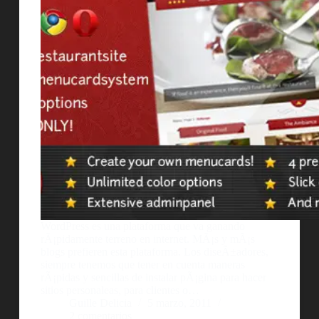
WordPress es una plataforma que va ganando
rÃ¡pidamente terreno en internet. MÃ¡s y mÃ¡s
blogs prefieren esta plataforma. Los diseÃ±adores,
siempre tenemos que tener en cuenta maneras
rÃ¡pidas y sencillas de instalar pÃ¡gina para hacer
sitios personaleas, para clientes o…
Guille Delicia
5 marzo, 2011
2 comentarios