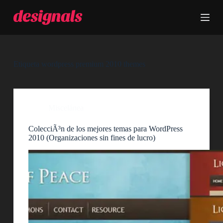
S
a
l
t
a
r
a
Etiqueta
wordpress premium 2010 themes
l
c
o
n
t
Miscelánea
e
n
ColecciÃ³n de los mejores temas para WordPress
i
2010 (Organizaciones sin fines de lucro)
d
o