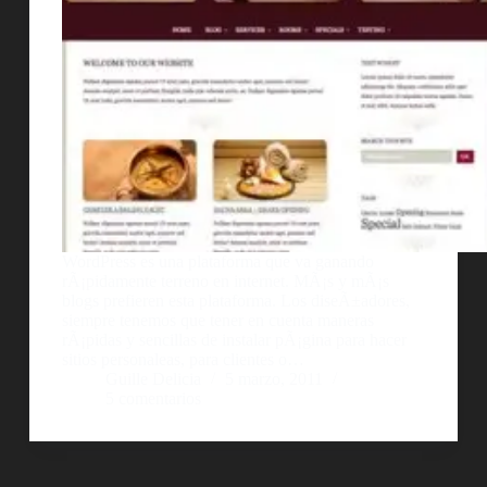
WordPress es una plataforma que va ganando
rÃ¡pidamente terreno en internet. MÃ¡s y mÃ¡s
blogs prefieren esta plataforma. Los diseÃ±adores,
siempre tenemos que tener en cuenta maneras
rÃ¡pidas y sencillas de instalar pÃ¡gina para hacer
sitios personaleas, para clientes o…
Guille Delicia
5 marzo, 2011
5 comentarios