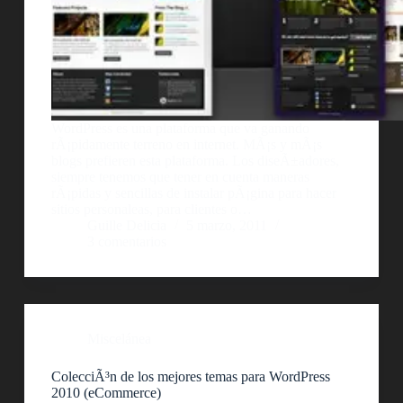
WordPress es una plataforma que va ganando
rÃ¡pidamente terreno en internet. MÃ¡s y mÃ¡s
blogs prefieren esta plataforma. Los diseÃ±adores,
siempre tenemos que tener en cuenta maneras
rÃ¡pidas y sencillas de instalar pÃ¡gina para hacer
sitios personaleas, para clientes o…
Guille Delicia
5 marzo, 2011
3 comentarios
Miscelánea
ColecciÃ³n de los mejores temas para WordPress
2010 (eCommerce)