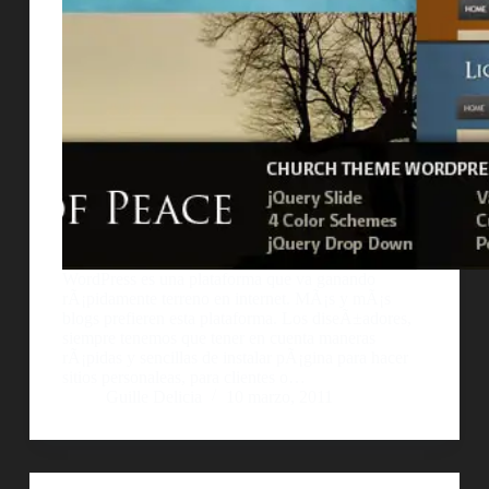
WordPress es una plataforma que va ganando
rÃ¡pidamente terreno en internet. MÃ¡s y mÃ¡s
blogs prefieren esta plataforma. Los diseÃ±adores,
siempre tenemos que tener en cuenta maneras
rÃ¡pidas y sencillas de instalar pÃ¡gina para hacer
sitios personaleas, para clientes o…
Guille Delicia
10 marzo, 2011