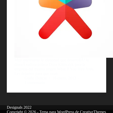
Muy interesante la identidad que desarrollÃ³ la
diseaÃ±adora polaca Dora Klimczyk para la
empresa del mismo origen What If You Hire Arek.
Les dejamos para que vean.
Guille Delicia
16 enero, 2013
1 comentario
Designals 2022
Copyright © 2026 - Tema para WordPress de
CreativeThemes